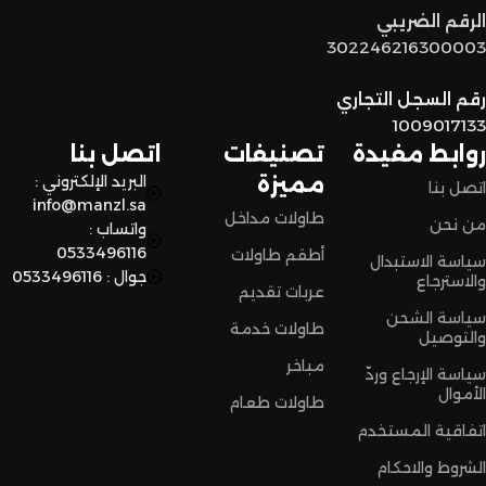
توصيل سريع وآمن
: نوفر خدمة توصيل سريعة وآمنة علشان
الرقم الضريبي
نضمن وصول منتجاتكم بأفضل حالة وفي أقصر وقت ممكن.
302246216300003
لا تترددون،
رقم السجل التجاري
اختاروا الراحة والأناقة من المنزل النادر للاثاث الآن وعيشوا تجربة
1009017133
تسوق مميزة.
روابط مفيدة
تصنيفات
اتصل بنا
مميزة
البريد الإلكتروني :
اتصل بنا
info@manzl.sa
طاولات مداخل
من نحن
واتساب :
0533496116
أطقم طاولات
سياسة الاستبدال
جوال : 0533496116
والاسترجاع
عربات تقديم
سياسة الشحن
طاولات خدمة
والتوصيل
مباخر
سياسة الإرجاع وردّ
الأموال
طاولات طعام
اتفاقية المستخدم
الشروط والاحكام