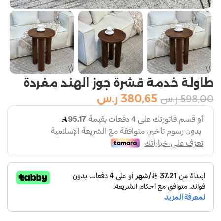
طاولة خدمة قشرة جوز الهند مفردة
380,65
ر.س
598,00
ر.س