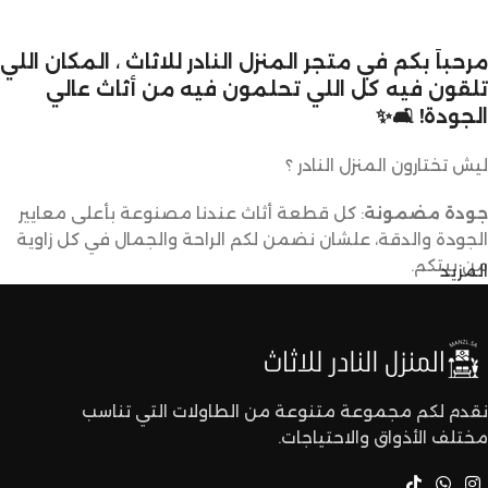
مرحباً بكم في متجر المنزل النادر للاثاث ، المكان اللي
تلقون فيه كل اللي تحلمون فيه من أثاث عالي
الجودة! 🛋️✨
ليش تختارون المنزل النادر ؟
جودة مضمونة
: كل قطعة أثاث عندنا مصنوعة بأعلى معايير
الجودة والدقة، علشان نضمن لكم الراحة والجمال في كل زاوية
من بيتكم.
المزيد
تصاميم متنوعة
: عندنا تشكيلة كبيرة من الأثاث تناسب كل
الأذواق والديكورات. ما راح تحتاجون تدورون كثير علشان تلقون
اللي يعجبكم.
نقدم لكم مجموعة متنوعة من الطاولات التي تناسب
مختلف الأذواق والاحتياجات.
أسعار تنافسية
: نقدم لكم أفضل الأسعار في السوق بدون ما
نتنازل عن الجودة.