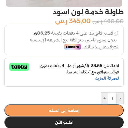
طاولة خدمة لون اسود
345,00
ر.س
460,00
ر.س
+
-
إضافة إلى السلة
اطلب الآن