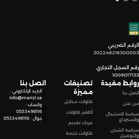
خدمة عملاء مميزة
: فريقنا مستعد يساعدكم في أي وقت، من
اختيار القطع المناسبة لين توصل لكم لحد البيت.
توصيل سريع وآمن
: نوفر خدمة توصيل سريعة وآمنة علشان
الرقم الضريبي
نضمن وصول منتجاتكم بأفضل حالة وفي أقصر وقت ممكن.
302246216300003
لا تترددون،
رقم السجل التجاري
اختاروا الراحة والأناقة من المنزل النادر للاثاث الآن وعيشوا تجربة
1009017133
تسوق مميزة.
روابط مفيدة
تصنيفات
اتصل بنا
مميزة
البريد الإلكتروني :
اتصل بنا
info@manzl.sa
طاولات مداخل
من نحن
واتساب :
0533496116
أطقم طاولات
سياسة الاستبدال
جوال : 0533496116
والاسترجاع
عربات تقديم
سياسة الشحن
طاولات خدمة
والتوصيل