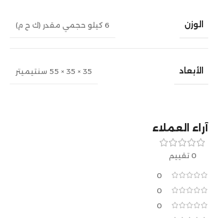
الوزن
6 كيلو حجمي مقدر (ك ح م)
الأبعاد
35 × 35 × 55 سنتيميتر
آراء العملاء
0 تقييم
0
0
0