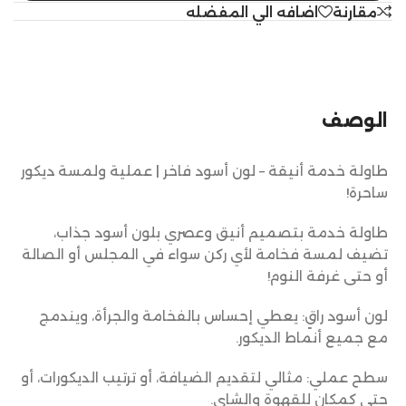
مقارنة
اضافه الي المفضله
الوصف
طاولة خدمة أنيقة – لون أسود فاخر | عملية ولمسة ديكور
ساحرة!
طاولة خدمة بتصميم أنيق وعصري بلون أسود جذاب،
تضيف لمسة فخامة لأي ركن سواء في المجلس أو الصالة
أو حتى غرفة النوم!
لون أسود راقٍ: يعطي إحساس بالفخامة والجرأة، ويندمج
مع جميع أنماط الديكور.
سطح عملي: مثالي لتقديم الضيافة، أو ترتيب الديكورات، أو
حتى كمكان للقهوة والشاي.