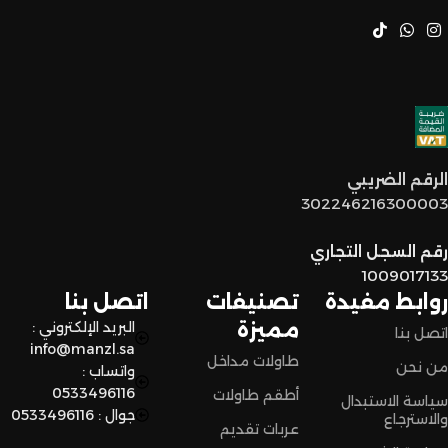
نتنازل عن الجودة.
خدمة عملاء مميزة
: فريقنا مستعد يساعدكم في أي وقت، من
اختيار القطع المناسبة لين توصل لكم لحد البيت.
توصيل سريع وآمن
: نوفر خدمة توصيل سريعة وآمنة علشان
الرقم الضريبي
نضمن وصول منتجاتكم بأفضل حالة وفي أقصر وقت ممكن.
302246216300003
لا تترددون،
رقم السجل التجاري
اختاروا الراحة والأناقة من المنزل النادر للاثاث الآن وعيشوا تجربة
1009017133
تسوق مميزة.
روابط مفيدة
تصنيفات
اتصل بنا
مميزة
البريد الإلكتروني :
اتصل بنا
info@manzl.sa
طاولات مداخل
من نحن
واتساب :
0533496116
أطقم طاولات
سياسة الاستبدال
جوال : 0533496116
والاسترجاع
عربات تقديم