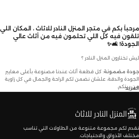
مرحباً بكم في متجر المنزل النادر للاثاث ، المكان اللي
تلقون فيه كل اللي تحلمون فيه من أثاث عالي
الجودة! 🛋️✨
ليش تختارون المنزل النادر ؟
جودة مضمونة
: كل قطعة أثاث عندنا مصنوعة بأعلى معايير
الجودة والدقة، علشان نضمن لكم الراحة والجمال في كل زاوية
من بيتكم.
المزيد
تصاميم متنوعة
: عندنا تشكيلة كبيرة من الأثاث تناسب كل
الأذواق والديكورات. ما راح تحتاجون تدورون كثير علشان تلقون
اللي يعجبكم.
نقدم لكم مجموعة متنوعة من الطاولات التي تناسب
مختلف الأذواق والاحتياجات.
أسعار تنافسية
: نقدم لكم أفضل الأسعار في السوق بدون ما