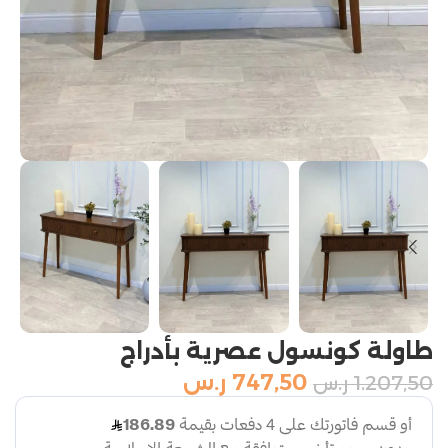
طاولة كونسول عصرية بأدراج
747,50
ر.س
1.207,50
ر.س