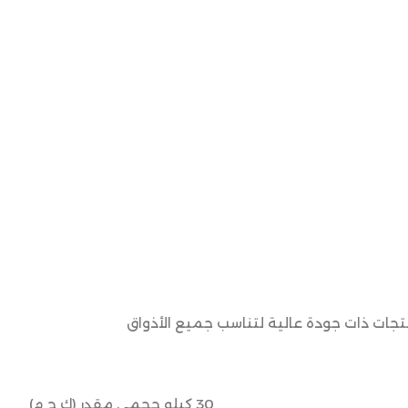
نتجات ذات جودة عالية لتناسب جميع الأذواق
30 كيلو حجمي مقدر (ك ح م)