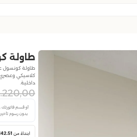
طاولة ك
طاولة كونسول ع
كلاسيكي وعصري 
داخلية.
.220,00