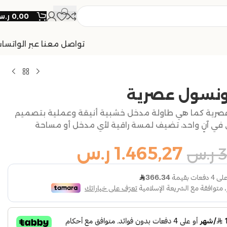
0,00
ر.
تواصل معنا عبر الواتسا
ونسول عصرية
صرية كما هي طاولة مدخل خشبية أنيقة وعملية بتصميم
في آنٍ واحد، تضيف لمسة راقية لأي مدخل أو مساحة
1.465,27
ر.س
3
ر.س