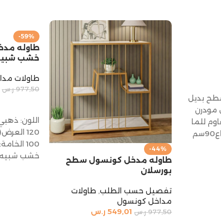
-59%
طاوله مد
خشب شبيه 
طاولات مدا
977,50
ر.س
طح بديل
إضافة إلى 
 مودرن
اللون: ذهب
وم للما
مقاس طول 120سم ارتفاع90سم
100 الخا
-44%
خشب شبيه ب
طاوله مدخل كونسول سطح
بورسلان
تفصيل حسب الطلب
,
طاولات
مداخل كونسول
549,01
ر.س
977,50
ر.س