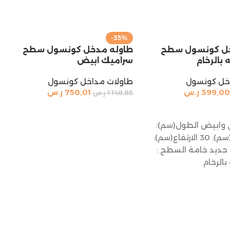
-35%
خل كونسول سطح
طاوله مدخل كونسول سطح
بالرخام
سراميك ابيض
خل كونسول
طاولات مداخل كونسول
399,00
ر.س
750,01
ر.س
1.148,85
ر.س
السلة
إضافة إلى السلة
ي وابيض الطول(سم):
120 العرض(سم): 30 الارتفاع(سم):
مة: حديد خامة السطح :
الرخام