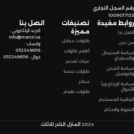
رقم السجل التجاري
اختاروا الراحة والأناقة من المنزل النادر للاثاث الآن وعيشوا تجربة
1009017133
تسوق مميزة.
روابط مفيدة
تصنيفات
اتصل بنا
مميزة
البريد الإلكتروني :
اتصل بنا
info@manzl.sa
طاولات مداخل
من نحن
واتساب :
0533496116
أطقم طاولات
سياسة الاستبدال
جوال : 0533496116
والاسترجاع
عربات تقديم
سياسة الشحن
طاولات خدمة
والتوصيل
مباخر
سياسة الإرجاع وردّ
الأموال
طاولات طعام
اتفاقية المستخدم
الشروط والاحكام
2024
المنزل النادر للاثاث
.