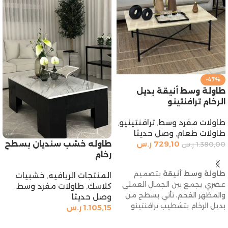
-47%
طاولة وسط أنيقة بديل
الرخام ترافنتينو
طاولات مفرد وسط
,
ترافنتينيو
,
طاولات طعام
,
وصل حديثا
طاوله خشب سنديان بسطح
729,10
ر.س
1.380,00
ر.س
رخام
إضافة إلى السلة
طاولة وسط أنيقة
بتصميم
المنتجات الريافيه
,
خشبيات
عصري يجمع بين الجمال العملي
كلاسك
,
طاولات مفرد وسط
,
والمظهر الفخم، تأتي بسطح من
وصل حديثا
بديل الرخام بتشطيب ترافنتينو
1.105,15
ر.س
المميز، مما يضفي لمسة
إضافة إلى السلة
طبيعية وراقية على مساحتك.