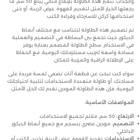
والجذاب. تتميز هذه الطاولة بارتفاع مثالي يبلغ 50 سم، ما
يجعلها الخيار الأمثل لتقديم القهوة، عرض الزينة، أو حتى
استخدامها كركن للاسترخاء وقراءة الكتب.
تم تصميم هذه الطاولة لتتناسب مع مختلف أنماط
الديكور، حيث تجمع بين البساطة في التصميم والعملية
في الاستخدام. سطح الطاولة المصمم بعناية يوفر
مساحة واسعة لترتيب مستلزماتك اليومية، مع الحفاظ
على الإطلالة الراقية والمرتبة للمكان.
سواء كنت تبحث عن قطعة أثاث تضفي لمسة فريدة على
مساحتك، أو طاولة متعددة الاستخدامات لتلبية احتياجاتك
اليومية، فإن هذه الطاولة المودرن تقدم لك الحل الأمثل.
المواصفات الأساسية:
الارتفاع:
50 سم، ملائم لجميع الاستخدامات.
التصميم:
مودرن عصري ينسجم مع جميع أنماط الديكور
الداخلي.
الاستخدامات:
تقديم القهوة، عرض الزينة، تخزين الكتب أو