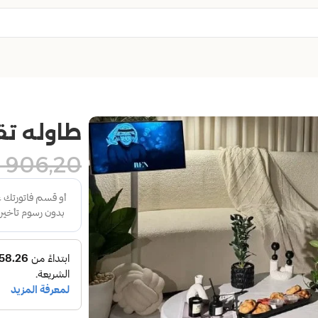
طاوله ت
906,20