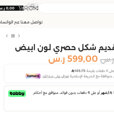
0,00
ر.
تواصل معنا عبر الواتسا
قديم شكل حصري لون ابيض
599,00
ر.س
ر.س