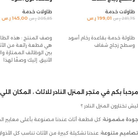
طاولات خدمة
طاولات خدمة
199,01
ر.س
145,00
ر.س
281,75
ر.س
205,85
ر.س
إضافة إلى السلة
إضافة إلى السلة
طاولة خدمة بقاعدة رخام أسود
وصف المنتج : هذه الطا
وسطح زجاج شفاف
هي قطعة رائعة من الأث
بين الوظائف الممتازة و
الأنيق. إليك وصفًا لهذا
مرحباً بكم في متجر المنزل النادر للاثاث ، المكان ال
ليش تختارون المنزل النادر ؟
جودة مضمونة
: كل قطعة أثاث عندنا مصنوعة بأعلى معايير الج
تصاميم متنوعة
: عندنا تشكيلة كبيرة من الأثاث تناسب كل الأذوا