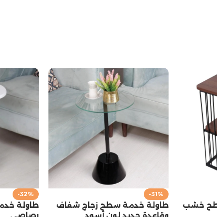
-32%
-31%
سطح خشب
طاولة خدمة سطح زجاج شفاف
طاولة خدم
وقاعدة حديد لون أسود
رصاصي