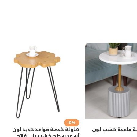
-0%
ة قاعدة خشب لون
طاولة خدمة قواعد حديد لون
أسود سطح خشب بني فاتح