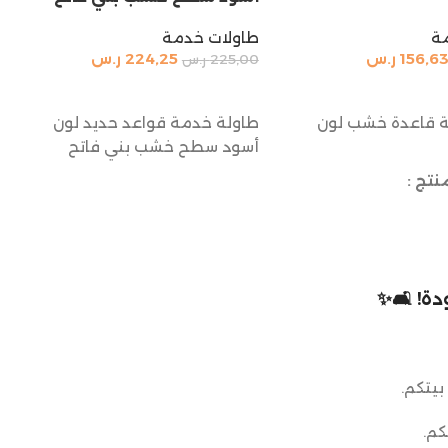
ة
طاولات خدمة
156,6
ر.س
224,25
ر.س
225,00
ر.س
السلة
إضافة إلى السلة
 قاعدة خشب لون
طاولة خدمة قواعد حديد لون
أسود سطح خشب بني فاتح
نتج :
ة! 🛋️✨
بيتكم.
كم.