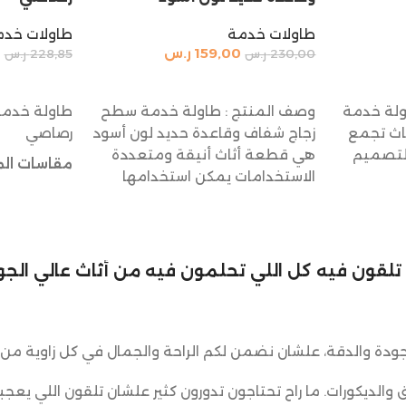
طاولات خدمة
طاولات خدم
159,00
ر.س
3
230,00
ر.س
228,85
ر.س
إضافة إلى السلة
إضافة إلى 
ولة خدمة
وصف المنتج : طاولة خدمة سطح
طاولة خدمة
اث تجمع
زجاج شفاف وقاعدة حديد لون أسود
رصاصي
التصميم
هي قطعة أثاث أنيقة ومتعددة
مقاسات الم
الاستخدامات يمكن استخدامها
القطر: 35 سم
الارتفاع: 55 سم
لي تلقون فيه كل اللي تحلمون فيه من أثاث عالي الجود
ودة والدقة، علشان نضمن لكم الراحة والجمال في كل زاوية من 
ق والديكورات. ما راح تحتاجون تدورون كثير علشان تلقون اللي يعجب