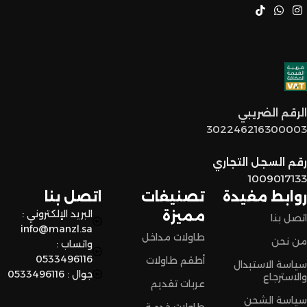
خدمة عملاء مميزة
: فريقنا مستعد يساعدكم في أي وقت، من
اختيار القطع المناسبة لين توصل لكم لحد البيت.
توصيل سريع وآمن
: نوفر خدمة توصيل سريعة وآمنة علشان
الرقم الضريبي
نضمن وصول منتجاتكم بأفضل حالة وفي أقصر وقت ممكن.
302246216300003
لا تترددون،
رقم السجل التجاري
اختاروا الراحة والأناقة من المنزل النادر للاثاث الآن وعيشوا تجربة
1009017133
تسوق مميزة.
روابط مفيدة
تصنيفات
اتصل بنا
مميزة
البريد الإلكتروني :
اتصل بنا
info@manzl.sa
طاولات مداخل
من نحن
واتساب :
0533496116
أطقم طاولات
سياسة الاستبدال
جوال : 0533496116
والاسترجاع
عربات تقديم
سياسة الشحن
طاولات خدمة