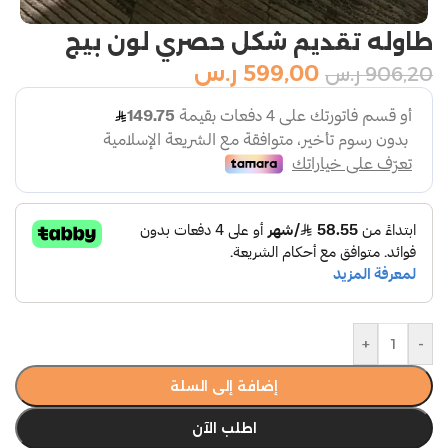
طاوله تقديم شكل حصري لون بيج
599,00
ر.س
906,20
ر.س
+
-
إضافة إلى السلة
اطلب الآن