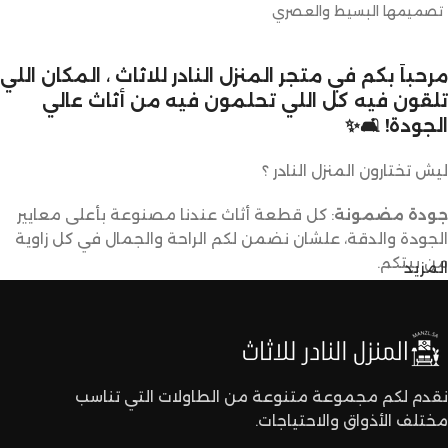
تصميمها البسيط والعصري
يضفي لمسة
مرحباً بكم في متجر المنزل النادر للاثاث ، المكان اللي
تلقون فيه كل اللي تحلمون فيه من أثاث عالي
الجودة! 🛋️✨
ليش تختارون المنزل النادر ؟
جودة مضمونة
: كل قطعة أثاث عندنا مصنوعة بأعلى معايير
الجودة والدقة، علشان نضمن لكم الراحة والجمال في كل زاوية
من بيتكم.
المزيد
تصاميم متنوعة
: عندنا تشكيلة كبيرة من الأثاث تناسب كل
الأذواق والديكورات. ما راح تحتاجون تدورون كثير علشان تلقون
اللي يعجبكم.
نقدم لكم مجموعة متنوعة من الطاولات التي تناسب
مختلف الأذواق والاحتياجات.
أسعار تنافسية
: نقدم لكم أفضل الأسعار في السوق بدون ما
نتنازل عن الجودة.