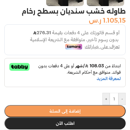
طاوله خشب سنديان بسطح رخام
1.105,15
ر.س
+
-
إضافة إلى السلة
اطلب الآن