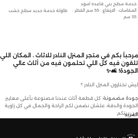
قراءة المزيد
خدمة سطح بني قاعده اسود
المقاسات : الارتفاع : 55 سم القطر :
طاولة خدمة حديد سطح خشب
35 سم
مرحباً بكم في متجر المنزل النادر للاثاث ، المكان اللي
تلقون فيه كل اللي تحلمون فيه من أثاث عالي
الجودة! 🛋️✨
ليش تختارون المنزل النادر ؟
جودة مضمونة
: كل قطعة أثاث عندنا مصنوعة بأعلى معايير
الجودة والدقة، علشان نضمن لكم الراحة والجمال في كل زاوية
من بيتكم.
المزيد
تصاميم متنوعة
: عندنا تشكيلة كبيرة من الأثاث تناسب كل
الأذواق والديكورات. ما راح تحتاجون تدورون كثير علشان تلقون