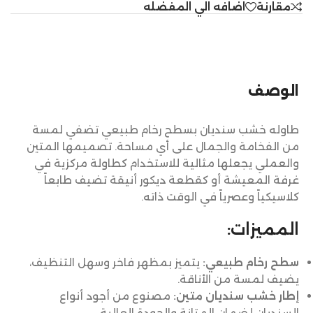
مقارنة
اضافه الي المفضله
الوصف
طاوله خشب سنديان بسطح رخام طبيعي تضفي لمسة
من الفخامة والجمال على أي مساحة. تصميمها المتين
والعملي يجعلها مثالية للاستخدام كطاولة مركزية في
غرفة المعيشة أو كقطعة ديكور أنيقة تضيف طابعاً
كلاسيكياً وعصرياً في الوقت ذاته.
المميزات:
سطح رخام طبيعي:
يتميز بمظهر فاخر وسهل التنظيف،
يضيف لمسة من الأناقة.
إطار خشب سنديان متين:
مصنوع من أجود أنواع
السنديان لضمان المتانة والجودة العالية.