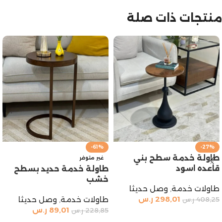
منتجات ذات صلة
-61%
-27%
طاولة خدمة سطح بني
غير متوفر
قاعده اسود
طاولة خدمة حديد بسطح
خشب
طاولات خدمة
,
وصل حديثا
298,01
ر.س
طاولات خدمة
,
وصل حديثا
408,25
ر.س
89,01
ر.س
228,85
ر.س
إضافة إلى السلة