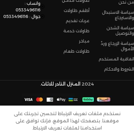
طاولات مداخل
من نحن
واتساب :
0533496116
أطقم طاولات
سياسة الاستبدال
جوال : 0533496116
والاسترجاع
عربات تقديم
سياسة الشحن
طاولات خدمة
والتوصيل
مباخر
سياسة الإرجاع وردّ
الأموال
طاولات طعام
اتفاقية المستخدم
الشروط والاحكام
2024
المنزل النادر للاثاث
.
طاوله
نستخدم ملفات تعريف الارتباط لتحسين تجربتك على
خشب
موقعنا. بتصفحك لهذا الموقع، فإنك توافق على
سنديان
1.105,15
ر.س
استخدامنا لملفات تعريف الارتباط.
بسطح
المتجر
واتساب
المفضله
السلة
حسابي