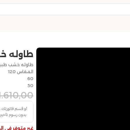
طاوله خ
طاوله خشب طبي
المقاس 120
60
50
1.610,00
غير متوفر في ال