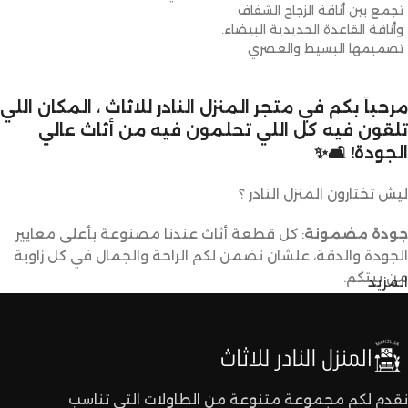
تجمع بين أناقة الزجاج الشفاف
وأناقة القاعدة الحديدية البيضاء.
تصميمها البسيط والعصري
يضفي لمسة
مرحباً بكم في متجر المنزل النادر للاثاث ، المكان اللي
تلقون فيه كل اللي تحلمون فيه من أثاث عالي
الجودة! 🛋️✨
ليش تختارون المنزل النادر ؟
جودة مضمونة
: كل قطعة أثاث عندنا مصنوعة بأعلى معايير
الجودة والدقة، علشان نضمن لكم الراحة والجمال في كل زاوية
من بيتكم.
المزيد
تصاميم متنوعة
: عندنا تشكيلة كبيرة من الأثاث تناسب كل
الأذواق والديكورات. ما راح تحتاجون تدورون كثير علشان تلقون
اللي يعجبكم.
نقدم لكم مجموعة متنوعة من الطاولات التي تناسب