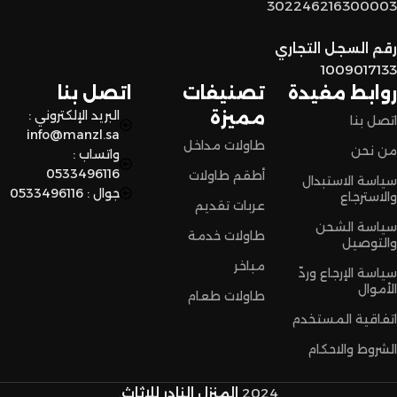
نضمن وصول منتجاتكم بأفضل حالة وفي أقصر وقت ممكن.
302246216300003
لا تترددون،
رقم السجل التجاري
اختاروا الراحة والأناقة من المنزل النادر للاثاث الآن وعيشوا تجربة
1009017133
تسوق مميزة.
روابط مفيدة
تصنيفات
اتصل بنا
مميزة
البريد الإلكتروني :
اتصل بنا
info@manzl.sa
طاولات مداخل
من نحن
واتساب :
0533496116
أطقم طاولات
سياسة الاستبدال
جوال : 0533496116
والاسترجاع
عربات تقديم
سياسة الشحن
طاولات خدمة
والتوصيل
مباخر
سياسة الإرجاع وردّ
الأموال
طاولات طعام
اتفاقية المستخدم
الشروط والاحكام
2024
المنزل النادر للاثاث
.