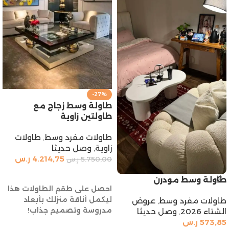
-27%
طاولة وسط زجاج مع
طاولتين زاوية
طاولات مفرد وسط
,
طاولات
زاوية
,
وصل حديثا
4.214,75
ر.س
5.750,00
ر.س
إضافة إلى السلة
طاولة وسط مودرن
احصل على طقم الطاولات هذا
ليكمل أناقة منزلك بأبعاد
طاولات مفرد وسط
,
عروض
مدروسة وتصميم جذاب!
الشتاء 2026
,
وصل حديثا
573,85
ر.س