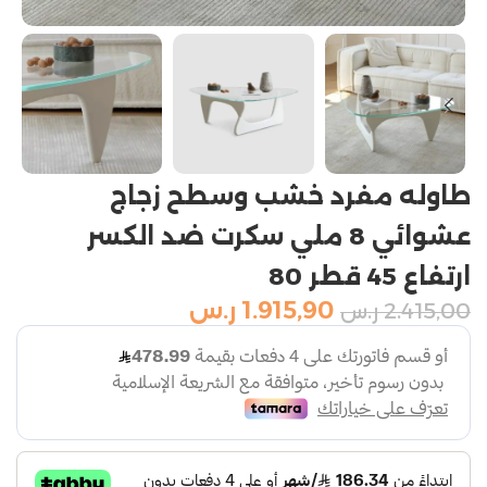
طاوله مفرد خشب وسطح زجاج
عشوائي 8 ملي سكرت ضد الكسر
ارتفاع 45 قطر 80
1.915,90
ر.س
2.415,00
ر.س