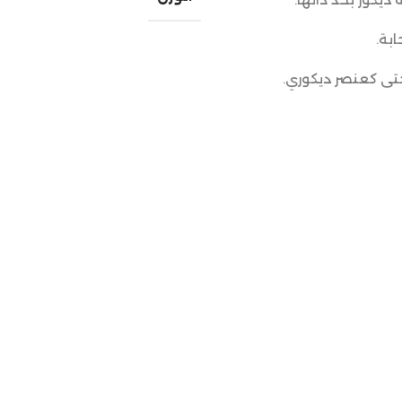
بة.
حتى كعنصر ديكوري.