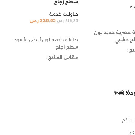
سطح زجاج
ة
طاولات خدمة
228,85
ر.س
316,25
ر.س
السلة
إضافة إلى السلة
 عصرية حديد لون
ح خشبي
طاولة خدمة لون أبيض وأسود
سطح زجاج
ج :
مقاس المنتج :
القطر للسطح الزجاج: 35 سم
القطر للوسط: 25 سم
الارتفاع: 55 سم
ة! 🛋️✨
بيتكم.
كم.