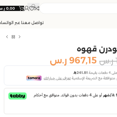
0,00
ر.
تواصل معنا عبر الواتسا
ودرن قهوه
967,15
ر.س
ر.س