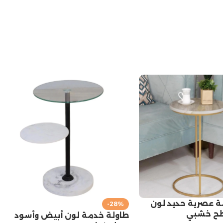
ة عصرية حديد لون
-28%
ح خشبي
طاولة خدمة لون أبيض وأسود