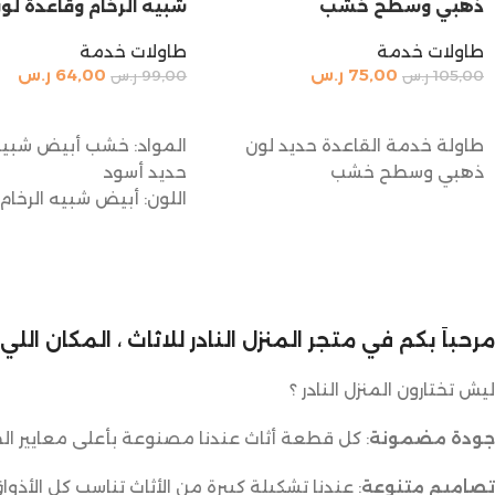
ذهبي وسطح خشب
شبيه الرخام وقاعدة لو
طاولات خدمة
طاولات خدمة
75,00
ر.س
64,00
ر.س
105,00
ر.س
99,00
ر.س
إضافة إلى السلة
إضافة إلى السلة
طاولة خدمة القاعدة حديد لون
المواد: خشب أبيض شبيه 
ذهبي وسطح خشب
حديد أسود
اللون: أبيض شبيه الرخام،
مرحباً بكم في متجر المنزل النادر للاثاث ، المكان ال
ليش تختارون المنزل النادر ؟
جودة مضمونة
: كل قطعة أثاث عندنا مصنوعة بأعلى معايير الج
تصاميم متنوعة
: عندنا تشكيلة كبيرة من الأثاث تناسب كل الأذوا