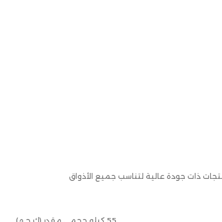
نتجات ذات جودة عالية لتناسب جميع الأذواق
55 كيلو حجمي مقدر (ك ح م)