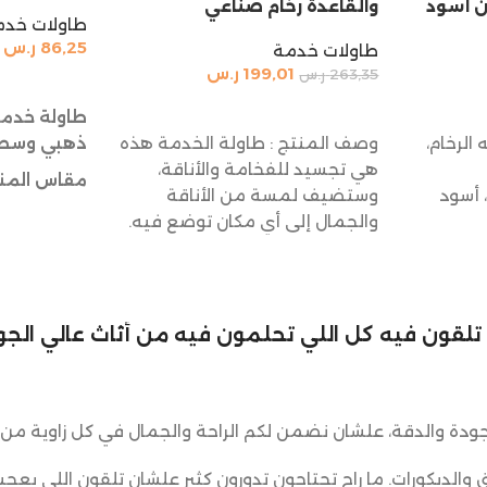
ن أسود
والقاعدة رخام صناعي
طاولات خدم
86,25
ر.س
طاولات خدمة
199,01
ر.س
263,35
ر.س
إضافة إلى 
إضافة إلى السلة
طاولة خدمة
الرخام،
وصف المنتج : طاولة الخدمة هذه
ذهبي وسط
هي تجسيد للفخامة والأناقة،
مقاس المنت
 أسود
وستضيف لمسة من الأناقة
القطر 35 سم
والجمال إلى أي مكان توضع فيه.
الارتفاع 55 سم
لي تلقون فيه كل اللي تحلمون فيه من أثاث عالي الجود
ودة والدقة، علشان نضمن لكم الراحة والجمال في كل زاوية من 
ق والديكورات. ما راح تحتاجون تدورون كثير علشان تلقون اللي يعجب