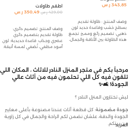
343,85
ر.س
اطقم طاولات
350,49
ر.س
429,00
ر.س
إضافة إلى السلة
إضافة إلى السلة
وصف المنتج : طاولة تقديم
بسطح خشب وقاعدة حديد لون
وصف المنتج: تصميم دائري:
ذهبي: تصميم رائع ومميز: تجمع
طاولة تقديم بتصميم دائري
هذه الطاولة بين الأناقة والجمال،
عصري وجذاب. قاعدة حديدية: لون
أسود مطفي، تُضفي لمسة أنيقة.
سطح مُزدوج:
مرحباً بكم في متجر المنزل النادر للاثاث ، المكان اللي
تلقون فيه كل اللي تحلمون فيه من أثاث عالي
الجودة! 🛋️✨
ليش تختارون المنزل النادر ؟
جودة مضمونة
: كل قطعة أثاث عندنا مصنوعة بأعلى معايير
الجودة والدقة، علشان نضمن لكم الراحة والجمال في كل زاوية
من بيتكم.
المزيد