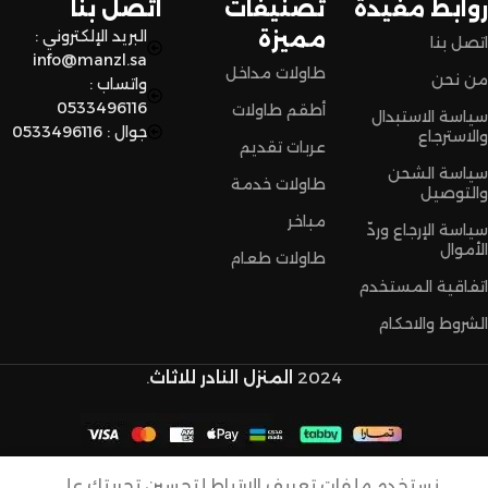
روابط مفيدة
تصنيفات
اتصل بنا
مميزة
البريد الإلكتروني :
اتصل بنا
info@manzl.sa
طاولات مداخل
من نحن
واتساب :
0533496116
أطقم طاولات
سياسة الاستبدال
جوال : 0533496116
والاسترجاع
عربات تقديم
سياسة الشحن
طاولات خدمة
والتوصيل
مباخر
سياسة الإرجاع وردّ
الأموال
طاولات طعام
اتفاقية المستخدم
الشروط والاحكام
2024
المنزل النادر للاثاث
.
طقم
أرضي
حديد
نستخدم ملفات تعريف الارتباط لتحسين تجربتك على