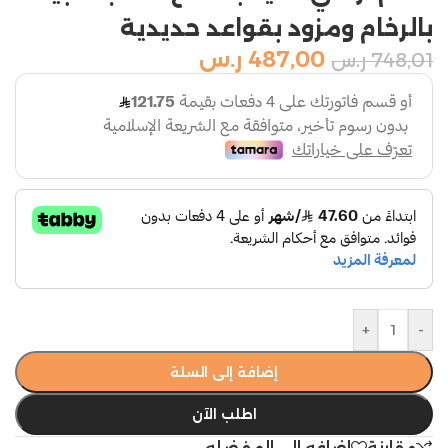
بالرخام ومزود بقواعد حديدية
487,00
ر.س
748,01
ر.س
+
-
إضافة إلى السلة
اطلب الآن
مقارنة
اضافه الي المفضله