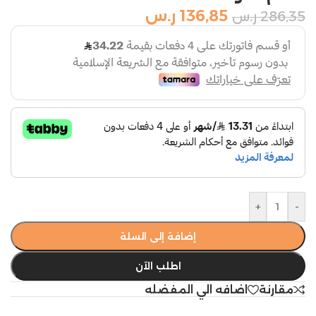
136,85
ر.س
286,35
ر.س
+
-
إضافة إلى السلة
اطلب الآن
مقارنة
اضافه الي المفضله