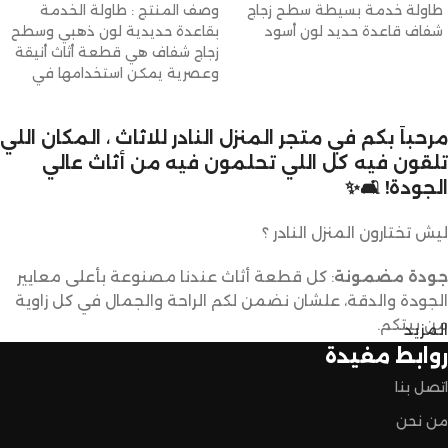
طاولة خدمة بسيطة سطح زجاج
وصف المنتج : طاولة الخدمة
شفاف قاعدة حديد لون أسود
بقاعدة حديدية لون ذهبي وسطح
زجاج شفاف هي قطعة أثاث أنيقة
وعصرية يمكن استخدامها في
مرحباً بكم في متجر المنزل النادر للاثاث ، المكان اللي
تلقون فيه كل اللي تحلمون فيه من أثاث عالي
الجودة! 🛋️✨
ليش تختارون المنزل النادر ؟
جودة مضمونة
: كل قطعة أثاث عندنا مصنوعة بأعلى معايير
الجودة والدقة، علشان نضمن لكم الراحة والجمال في كل زاوية
من بيتكم.
المزيد
روابط مفيدة
تصاميم متنوعة
: عندنا تشكيلة كبيرة من الأثاث تناسب كل
اتصل بنا
الأذواق والديكورات. ما راح تحتاجون تدورون كثير علشان تلقون
اللي يعجبكم.
من نحن