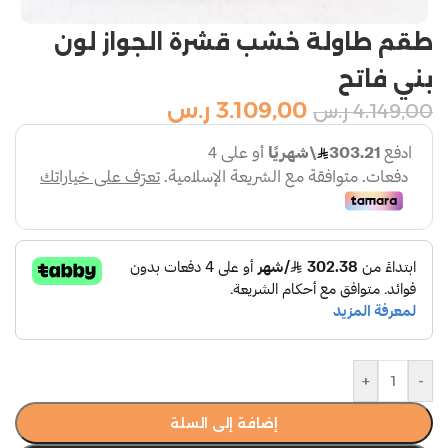
طقم طاولة خشب قشرة الجواز لون
بني فاتح
3.109,00
ر.س
4.149,00
ر.س
+
-
إضافة إلى السلة