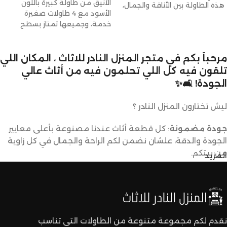
الأنيق من طاولة كبيرة باللون
هذه الطاولة بين الأناقة والجمال،
الأسود مع 4 طاولات صغيرة
خدمة، وجميعها تمتاز بسطح
مرحباً بكم في متجر المنزل النادر للاثاث ، المكان اللي
تلقون فيه كل اللي تحلمون فيه من أثاث عالي
الجودة! 🛋️✨
ليش تختارون المنزل النادر ؟
جودة مضمونة
: كل قطعة أثاث عندنا مصنوعة بأعلى معايير
الجودة والدقة، علشان نضمن لكم الراحة والجمال في كل زاوية
من بيتكم.
المزيد
تصاميم متنوعة
: عندنا تشكيلة كبيرة من الأثاث تناسب كل
الأذواق والديكورات. ما راح تحتاجون تدورون كثير علشان تلقون
اللي يعجبكم.
نقدم لكم مجموعة متنوعة من الطاولات التي تناسب