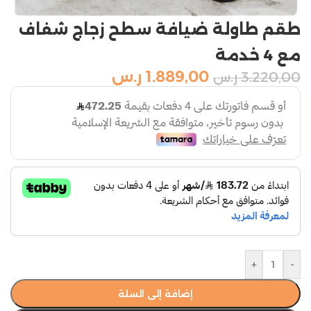
طقم طاولة ضيافة سطح زجاج شفاف
مع 4 خدمة
1.889,00
ر.س
3.220,00
ر.س
+
-
إضافة إلى السلة