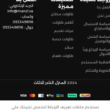
مميزة
البريد الإلكتروني :
اتصل بنا
info@manzl.sa
طاولات مداخل
من نحن
واتساب :
0533496116
أطقم طاولات
سياسة الاستبدال
جوال : 0533496116
والاسترجاع
عربات تقديم
سياسة الشحن
طاولات خدمة
والتوصيل
مباخر
سياسة الإرجاع وردّ
الأموال
طاولات طعام
اتفاقية المستخدم
الشروط والاحكام
2024
المنزل النادر للاثاث
.
طقم
طاولة
نستخدم ملفات تعريف الارتباط لتحسين تجربتك على
ضيافة