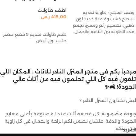
إضافة إلى السلة
اطقم طاولات
وصف المنتج : طاولة تقديم
415,00
ر.س
بسطح خشب وقاعدة حديد لون
ذهبي: تصميم رائع ومميز: تجمع
إضافة إلى السلة
هذه الطاولة بين الأناقة والجمال،
طقم طاولات تقديم 5 قطع سطح
خشب لون أبيض
مرحباً بكم في متجر المنزل النادر للاثاث ، المكان اللي
تلقون فيه كل اللي تحلمون فيه من أثاث عالي
الجودة! 🛋️✨
ليش تختارون المنزل النادر ؟
جودة مضمونة
: كل قطعة أثاث عندنا مصنوعة بأعلى معايير
الجودة والدقة، علشان نضمن لكم الراحة والجمال في كل زاوية
من بيتكم.
المزيد