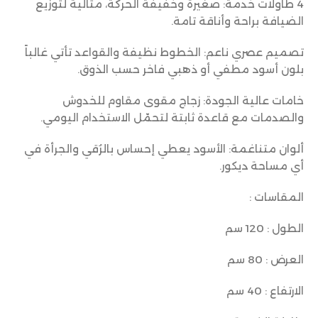
4 طاولات خدمة: صغيرة وخفيفة الحركة، مثالية لتوزيع
الضيافة براحة وأناقة تامة.
تصميم عصري ناعم: الخطوط نظيفة والقواعد تأتي غالباً
بلون أسود مطفي أو ذهبي فاخر حسب الذوق.
خامات عالية الجودة: زجاج مقوى مقاوم للخدوش
والصدمات مع قاعدة ثابتة لتحمّل الاستخدام اليومي.
ألوان متناغمة: الأسود يعطي إحساس بالرُقي والجرأة في
أي مساحة ديكور.
المقاسات :
الطول : 120 سم
العرض : 80 سم
الارتفاع : 40 سم