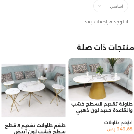
لا توجد مراجعات بعد.
منتجات ذات صلة
طاولة تقديم السطح خشب
والقاعدة حديد لون ذهبي
اطقم طاولات
طقم طاولات تقديم 5 قطع
343,85
ر.س
سطح خشب لون أبيض