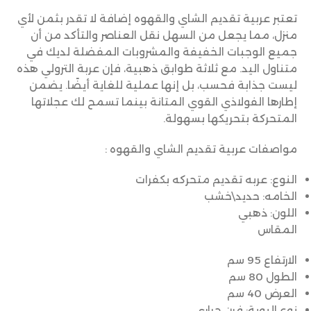
تعتبر عربية تقديم الشاي والقهوه إضافة لا تقدر بثمن لأي
منزل، مما يجعل من السهل نقل العناصر والتأكد من أن
جميع الوجبات الخفيفة والمشروبات المفضلة لديك في
متناول اليد. مع ثلاثة طوابق ذهبية، فإن عربة الترولي هذه
ليست جذابة فحسب، بل إنها عملية للغاية أيضًا. يضمن
إطارها الفولاذي القوي المتانة بينما تسمح لك عجلاتها
المتحركة بتحريكها بسهولة.
مواصفات عربية تقديم الشاي والقهوه :
النوع: عربه تقديم متحركه بكفرات
الخامه: حديد\خشب
اللون: ذهبي
المقاس
الارتفاع 95 سم
الطول 80 سم
العرض 40 سم
نوع البوية: فرن حراري