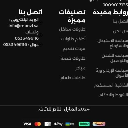
اختاروا الراحة والأناقة من المنزل النادر للاثاث الآن وعيشوا تجربة
1009017133
تسوق مميزة.
روابط مفيدة
تصنيفات
اتصل بنا
مميزة
البريد الإلكتروني :
اتصل بنا
info@manzl.sa
طاولات مداخل
من نحن
واتساب :
0533496116
أطقم طاولات
سياسة الاستبدال
جوال : 0533496116
والاسترجاع
عربات تقديم
سياسة الشحن
طاولات خدمة
والتوصيل
مباخر
سياسة الإرجاع وردّ
الأموال
طاولات طعام
اتفاقية المستخدم
الشروط والاحكام
2024
المنزل النادر للاثاث
.
عربية