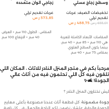
وسطح زجاج عسلي
زجاجي الوان متعدده
تخفيضات الصيف
,
عربات
عربات تقديم ترلي
تقديم ترلي
573,85
ر.س
488,75
ر.س
655,01
ر.س
تحديد أحد الخيارات
إضافة إلى السلة
المقاس : الطول 110 سم × العرض
المقاسات: الأبعاد الكاملة للعربة
40 سم × الارتفاع 100 سم
هي 110 سم × 85 سم × 40 سم،
بينما يكون السطح العلوي
بمقاس 75 سم × 40 سم.
مرحباً بكم في متجر المنزل النادر للاثاث ، المكان اللي
تلقون فيه كل اللي تحلمون فيه من أثاث عالي
الجودة! 🛋️✨
ليش تختارون المنزل النادر ؟
جودة مضمونة
: كل قطعة أثاث عندنا مصنوعة بأعلى معايير
الجودة والدقة، علشان نضمن لكم الراحة والجمال في كل زاوية