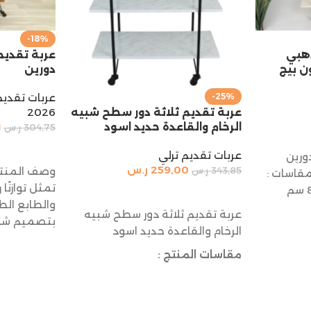
-18%
عربة تقدي
ذهبي
دورين
 بيج
عربات تقديم
-25%
2026
عربة تقديم ثلاثة دور سطح شبيه
1
الرخام والقاعدة حديد اسود
304,75
ر.س
إضافة إلى 
عربات تقديم ترلي
ورين
259,00
ر.س
وصف المنتج 
343,85
ر.س
قاسات :
تمثل توازنًا 
الارتفاع 95 سم الطول 80 سم
إضافة إلى السلة
والطابع الط
عربة تقديم ثلاثة دور سطح شبيه
بتصميم شكل
الرخام والقاعدة حديد اسود
مقاسات المنتج :
الارتفاع: 90سم
العرض: 40 سم