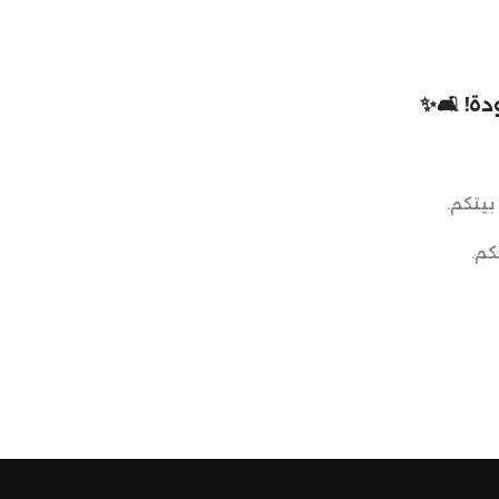
ة! 🛋️✨
بيتكم.
كم.