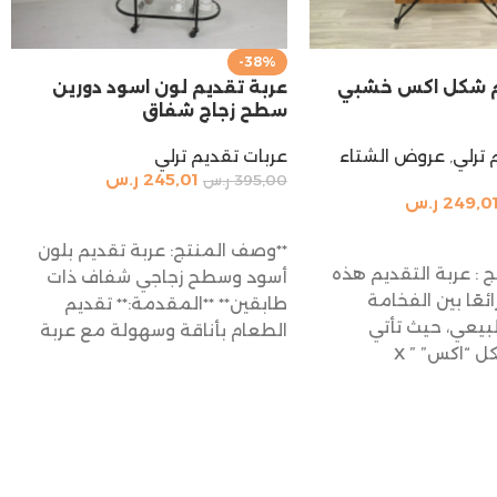
-38%
م شكل اكس خشبي
عربة تقديم لون اسود دورين
سطح زجاج شفاق
 ترلي
,
عروض الشتاء
عربات تقديم ترلي
245,01
ر.س
395,00
ر.س
249,0
ر.س
إضافة إلى السلة
السلة
**وصف المنتج: عربة تقديم بلون
: عربة التقديم هذه
أسود وسطح زجاجي شفاف ذات
رائعًا بين الفخامة
طابقين** **المقدمة:** تقديم
بيعي، حيث تأتي
الطعام بأناقة وسهولة مع عربة
 “اكس” ” X
التقديم ذات