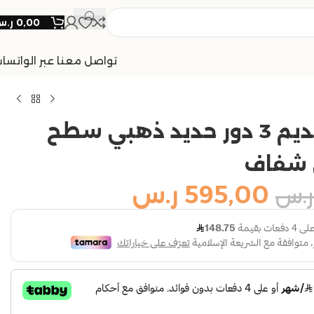
0,00
ر.
تواصل معنا عبر الواتسا
عربية تقديم 3 دور حديد ذهبي سطح
ي شفاف
595,00
ر.س
ر.س