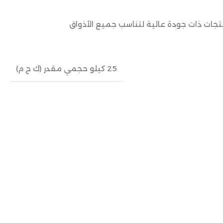
نتجات ذات جودة عالية لتناسب جميع الأذواق
25 كيلو حجمي مقدر (ك ح م)