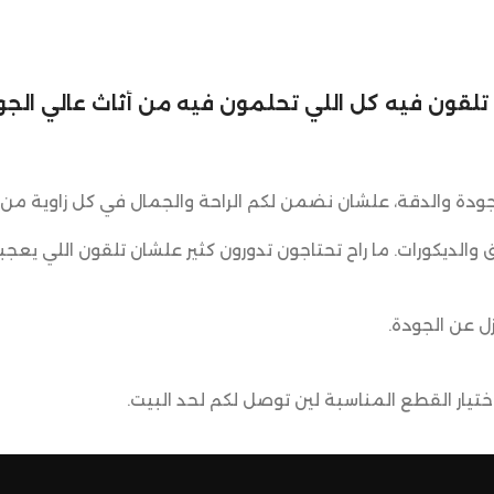
الطول: 80 سم
لي تلقون فيه كل اللي تحلمون فيه من أثاث عالي الجود
ودة والدقة، علشان نضمن لكم الراحة والجمال في كل زاوية من 
ق والديكورات. ما راح تحتاجون تدورون كثير علشان تلقون اللي يعجب
ل عن الجودة.
يار القطع المناسبة لين توصل لكم لحد البيت.
ضمن وصول منتجاتكم بأفضل حالة وفي أقصر وقت ممكن.