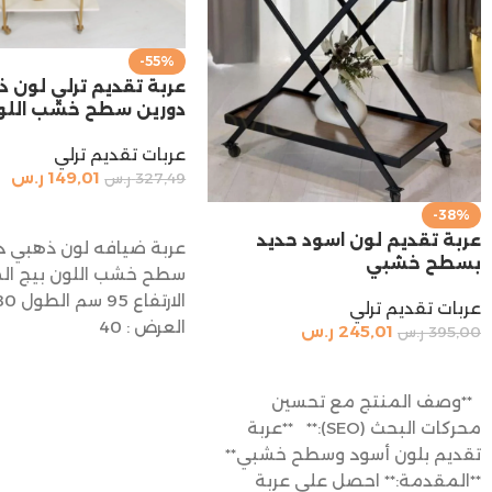
-55%
عربة تقديم ترلي لون 
دورين سطح خشب اللون
عربات تقديم ترلي
149,01
ر.س
327,49
ر.س
إضافة إلى السلة
-38%
عربة تقديم لون اسود حديد
عربة ضيافه لون ذهبي د
بسطح خشبي
سطح خشب اللون بيج الم
عربات تقديم ترلي
العرض : 40
245,01
ر.س
395,00
ر.س
إضافة إلى السلة
**وصف المنتج مع تحسين
محركات البحث (SEO):** **عربة
تقديم بلون أسود وسطح خشبي**
**المقدمة:** احصل على عربة