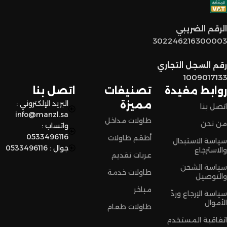
توصيل سريع وآمن
: نوفر خدمة توصيل سريعة وآمنة علشان
الرقم الضريبي
نضمن وصول منتجاتكم بأفضل حالة وفي أقصر وقت ممكن.
302246216300003
لا تترددون،
رقم السجل التجاري
اختاروا الراحة والأناقة من المنزل النادر للاثاث الآن وعيشوا تجربة
1009017133
تسوق مميزة.
روابط مفيدة
تصنيفات
اتصل بنا
مميزة
البريد الإلكتروني :
اتصل بنا
info@manzl.sa
طاولات مداخل
من نحن
واتساب :
0533496116
أطقم طاولات
سياسة الاستبدال
جوال : 0533496116
والاسترجاع
عربات تقديم
سياسة الشحن
طاولات خدمة
والتوصيل
مباخر
سياسة الإرجاع وردّ
الأموال
طاولات طعام
اتفاقية المستخدم