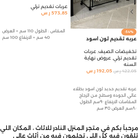
عربات تقديم ترلي
573,85
ر.س
تحديد أحد الخيارات
المقاس : الطول 110 سم × العرض
-54%
40 سم × الارتفاع 100 سم
عربه تقديم لون اسود
تخفيضات الصيف
,
عربات
تقديم ترلي
,
عروض نهاية
السنه
192,05
ر.س
422,05
ر.س
إضافة إلى السلة
عربه تقديم حديد لون اسود بطلاء
عالي الجوده وسطح من الزجاج
المقاسات الارتفاع ٩٠سم الطول
٨٠سم العرض ٣٥ سم
مرحباً بكم في متجر المنزل النادر للاثاث ، المكان اللي
تلقون فيه كل اللي تحلمون فيه من أثاث عالي