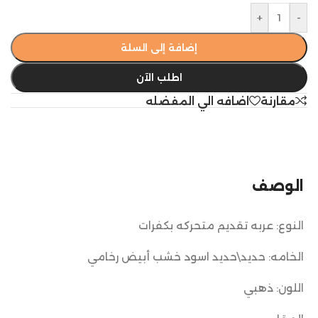
+
-
إضافة إلى السلة
اطلب الآن
مقارنة
اضافه الي المفضله
الوصف
النوع: عربه تقديم متحركه بكفرات
الخامه: حديد\حديد اسود خشب أبيض رخامي
اللون: ذهبي