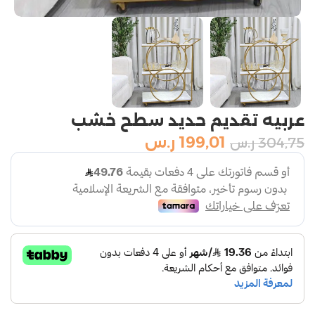
عربيه تقديم حديد سطح خشب
199,01
ر.س
304,75
ر.س