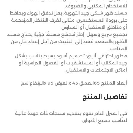
للاستخدام المكتبي والضيوف.
مسند ظهر شبكي جيد التهوية: يعزز تدفق الهواء ويحافظ
على برودة المستخدمين، مثالي لغرف الانتظار المزدحمة
أو مناطق الاستقبال أو المدارس.
تجميع سريع وسهل: إطار مُجمَّع مسبقًا جزئيًا؛ يحتاج مسند
الظهر والمقعد فقط إلى التثبيت من أجل إعداد خالٍ من
المتاعب.
مظهر احترافي أنيق: تصميم أسود بسيط يناسب بشكل
جيد المكاتب أو المستشفيات أو الفصول الدراسية أو
أماكن الاجتماعات والاستقبال.
أبعاد المنتج 65العمق x 45العرض x 95الارتفاع سم
تفاصيل المنتج
في المنزل النادر نقوم بتقديم منتجات ذات جودة عالية
لتناسب جميع الأذواق