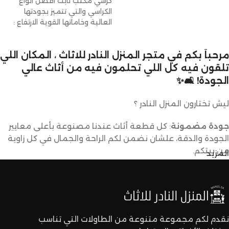
كرسي مكتب ثابت افضل انواع
الكراسي والتي تتميز بجودتها
العالية وخاماتها القوية الارتفاع :
مرحباً بكم في متجر المنزل النادر للاثاث ، المكان اللي
تلقون فيه كل اللي تحلمون فيه من أثاث عالي
الجودة! 🛋️✨
ليش تختارون المنزل النادر ؟
جودة مضمونة
: كل قطعة أثاث عندنا مصنوعة بأعلى معايير
الجودة والدقة، علشان نضمن لكم الراحة والجمال في كل زاوية
من بيتكم.
المزيد
تصاميم متنوعة
: عندنا تشكيلة كبيرة من الأثاث تناسب كل
الأذواق والديكورات. ما راح تحتاجون تدورون كثير علشان تلقون
اللي يعجبكم.
نقدم لكم مجموعة متنوعة من الطاولات التي تناسب