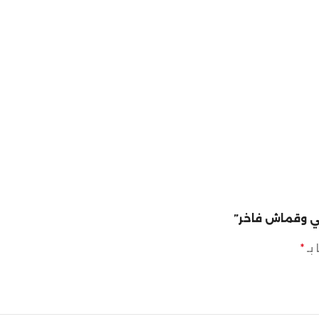
 وقماش فاخر”
 بـ
*