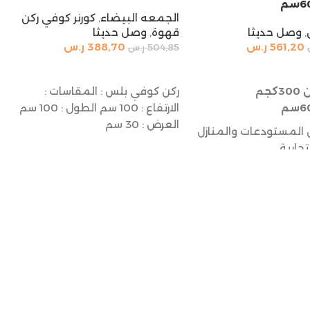
الجمعه البيضاء
,
كورنر كوفي ركن
,
وصل حديثا
قهوة
,
وصل حديثا
561,20
ر.س
388,70
ر.س
504,85
ر.س
السلة
إضافة إلى السلة
رفوف تخزين 300كجم
ركن كوفي بلس : المقاسات :
الارتفاع : 100 سم الطول : 100 سم
العرض : 30 سم
 المستودعات والمنازل
تجارية