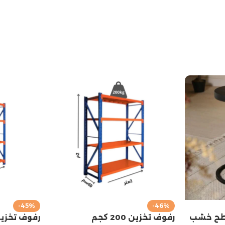
-45%
-46%
سطح خشب
رفوف تخزين 200 كجم