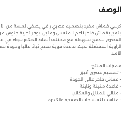
الوصف
كرسي قماش مفرد بتصميم عصري راقي يضفي لمسة من الأناق
يتميز بقماش فاخر ناعم الملمس ومتين، يوفر تجربة جلوس مر
العصري يندمج بسهولة مع مختلف أنماط الديكور سواء في غر
الزاوية المفضلة لديك. قاعدة قوية تمنح ثباتًا عاليًا وجودة
الأمد.
مميزات المنتج:
– تصميم عصري أنيق
– قماش فاخر عالي الجودة
– قاعدة متينة وثابتة
– مثالي للمنازل والمكاتب
– مناسب للمساحات الصغيرة والكبيرة