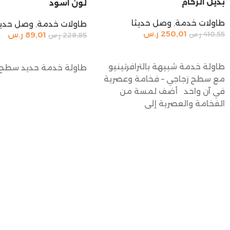
بديل الرخام
لون اسود
طاولات خدمة
,
وصل حديثا
طاولات خدمة
,
وصل حديث
250,01
ر.س
410,55
ر.س
89,01
ر.س
228,85
ر.س
إضافة إلى السلة
إضافة إلى السلة
طاولة خدمة شبيهة بالترافرتينيو
طاولة خدمة حديد سطح
مع سطح زجاجي – فخامة وعصرية
في آن واحد أضف لمسة من
الفخامة والعصرية إلى