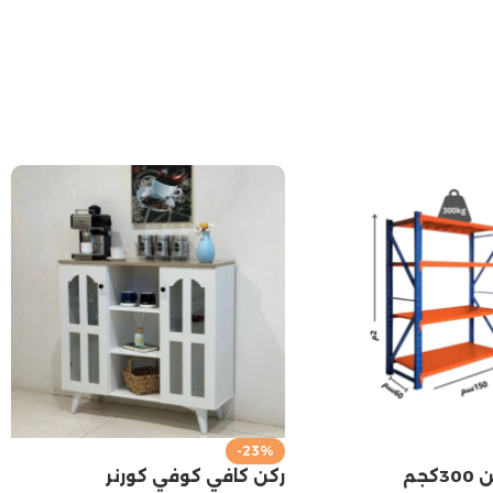
-23%
رفوف تخزين 300كجم
ركن كافي كوفي كورنر