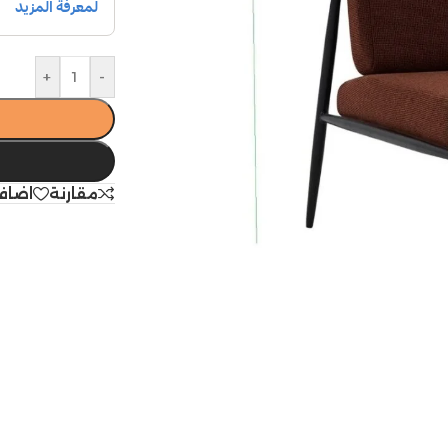
+
-
مقارنة
اضاف