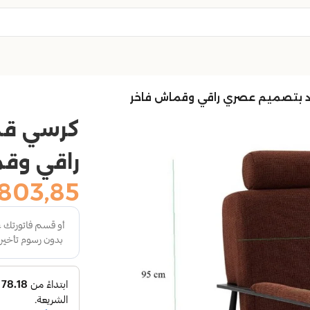
 بتصميم عصري راقي وقماش فاخر
كرسي قم
راقي وق
803,85