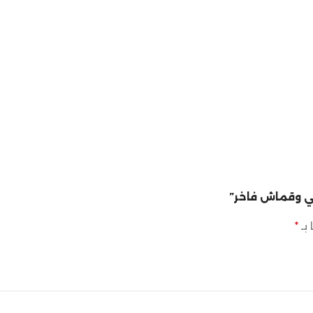
 وقماش فاخر”
 بـ
*