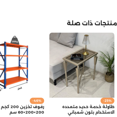
منتجات ذات صلة
-46%
-25%
طاولة خدمة حديد متعدده
رفوف تخزين 200 كجم
الاستخدام بلون شمباني
200×200×60 سم