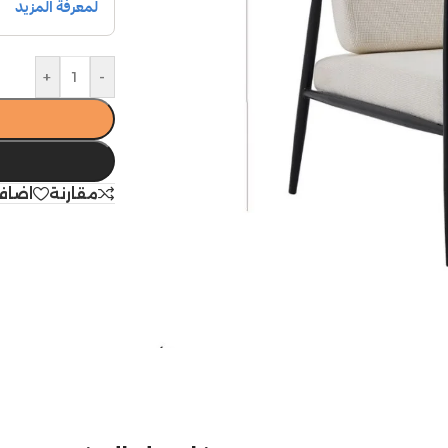
+
-
مقارنة
اضاف