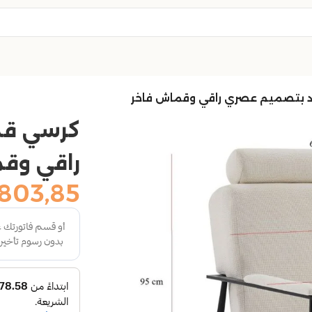
 بتصميم عصري راقي وقماش فاخر
كرسي قم
راقي وق
803,85