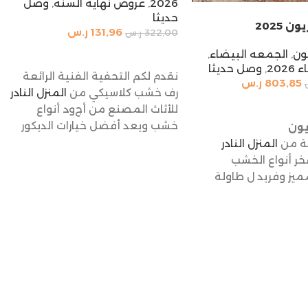
2026
,
عروض نهاية السنه
,
وصل
حديثا
 2025
131,96
ر.س
322,00
ر.س
ون
,
الجمعه البيضاء
,
إضافة إلى السلة
202
,
وصل حديثا
نقدم لكم التحفية الفنية الرائعة
803,85
ر.س
رف خشب كلاسيكي من
المنزل النادر
السلة
للأثاث المصنع من أج
ود أنواع
خشب ويعد أفضل خيارات الديكور
يون
للمنزل وإضافة جميلة ورائعة لأي
ة من
المنزل النادر
غرفة رف خشب كلاسيكي بفضل
ر أنواع الخشب
جودته المتينة يوفر مساحة تخزين
يز وفريد ل طاولة
مثالية ولا يؤثر على المنظر
عطي منزلك ديكورا
الجمالي للمكان
ث