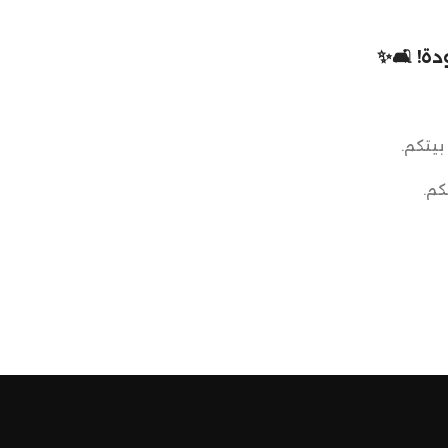
ة! 🛋️✨
بيتكم.
كم.