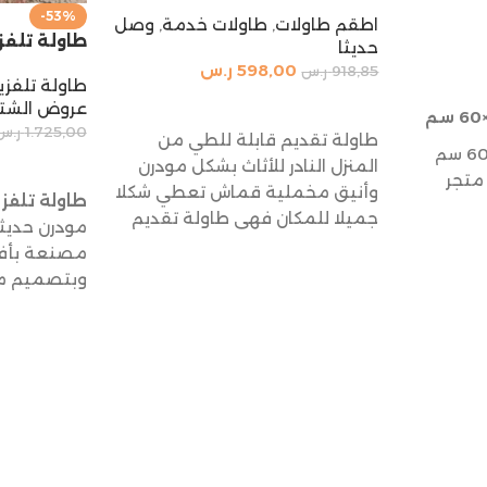
-53%
اطقم طاولات
,
طاولات خدمة
,
وصل
طاولة تلفزيون
حديثا
598,00
ر.س
918,85
ر.س
طاولة تلفزي
إضافة إلى السلة
عروض الشتاء 6
1.725,00
ر.س
طاولة تقديم قابلة للطي من
رفوف تخزين 200×200×60 سم
المنزل النادر للأثاث بشكل مودرن
إضافة إلى 
متجر
وأنيق مخملية قماش تعطي شكلا
طاولة تلفز
جميلا للمكان فهي طاولة تقديم
مودرن حديث
مصنعة بأفخ
وبتصميم مم
التلفزيون ي
جميلا وحدي