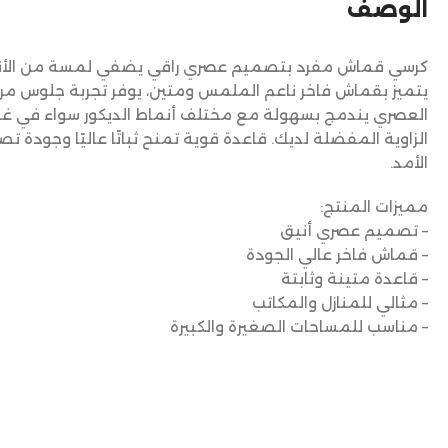
الوصف
كرسي قماش مفرد بتصميم عصري راقي يضفي لمسة من الأناق
يتميز بقماش فاخر ناعم الملمس ومتين، يوفر تجربة جلوس مر
العصري يندمج بسهولة مع مختلف أنماط الديكور سواء في غر
الزاوية المفضلة لديك. قاعدة قوية تمنح ثباتًا عاليًا وجودة
الأمد.
مميزات المنتج:
– تصميم عصري أنيق
– قماش فاخر عالي الجودة
– قاعدة متينة وثابتة
– مثالي للمنازل والمكاتب
– مناسب للمساحات الصغيرة والكبيرة