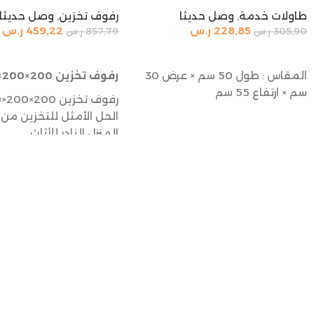
طاولات خدمة
,
وصل حديثا
رفوف تخزين
,
وصل حديثا
228,85
ر.س
459,22
ر.س
305,90
ر.س
857,79
ر.س
إضافة إلى السلة
إضافة إلى السلة
المقاس : طول 50 سم × عرض 30
رفوف تخزين 200×200×60 سم
سم × ارتفاع 55 سم
الحل الأمثل للتخزين من 
المنزل النادر للأثاث
رفوف تخزين 200×200×60 سم