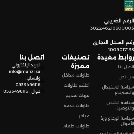
توصيل سريع وآمن
: نوفر خدمة توصيل سريعة وآمنة علشان
الرقم الضريبي
نضمن وصول منتجاتكم بأفضل حالة وفي أقصر وقت ممكن.
302246216300003
لا تترددون،
رقم السجل التجاري
اختاروا الراحة والأناقة من المنزل النادر للاثاث الآن وعيشوا تجربة
1009017133
تسوق مميزة.
روابط مفيدة
تصنيفات
اتصل بنا
مميزة
البريد الإلكتروني :
اتصل بنا
info@manzl.sa
طاولات مداخل
من نحن
واتساب :
0533496116
أطقم طاولات
سياسة الاستبدال
جوال : 0533496116
والاسترجاع
عربات تقديم
سياسة الشحن
طاولات خدمة
والتوصيل
مباخر
سياسة الإرجاع وردّ
الأموال
طاولات طعام
اتفاقية المستخدم