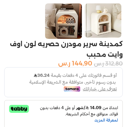
كمدينة سرير مودرن حصريه لون اوف
وايت محبب
144,90
ر.س
312,80
ر.س