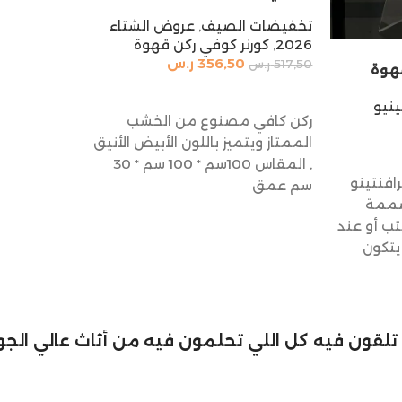
تخفيضات الصيف
,
عروض الشتاء
2026
,
كورنر كوفي ركن قهوة
356,50
ر.س
517,50
ر.س
قهوة
إضافة إلى السلة
ينيو
ركن كافي مصنوع من الخشب
الممتاز ويتميز باللون الأبيض الأنيق
, المقاس 100سم * 100 سم * 30
افنتينو
سم عمق
صممة
ب أو عند
يتكون
لي تلقون فيه كل اللي تحلمون فيه من أثاث عالي الجود