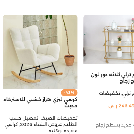
ترلي ثلاثه دور لون
زجاج
-43%
 ترلي
,
تخفيضات
كرسي ليزي هزاز خشبي للاسترخاء
حديث
246,4
ر.س
السلة
تخفيضات الصيف
,
تفصيل حسب
الطلب
,
عروض الشتاء 2026
,
كراسي
 حديد بسطح زجاج
مفرده بوكليه