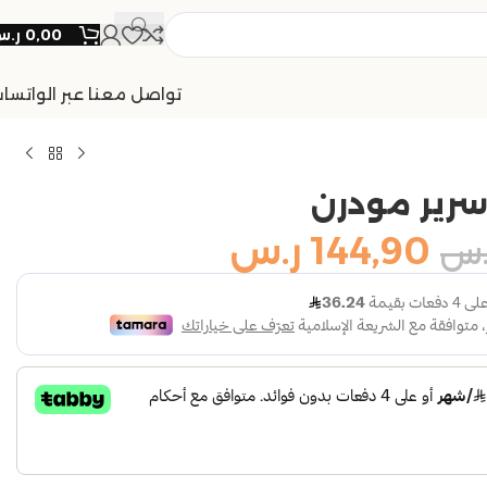
0,00
ر.
تواصل معنا عبر الواتسا
رير مودرن
144,90
ر.س
.س