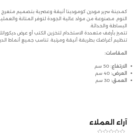
كمدينة سرير مودرن كومودينا أنيقة وعصرية بتصميم متعرج
النوم. مصنوعة من مواد عالية الجودة لتوفر المتانة والعمل
البساطة والحداثة.
تتميز بأرفف متعددة الاستخدام لتخزين الكتب أو عرض ديكورا
تنظيم أغراضك بطريقة أنيقة ومرتبة. تناسب جميع أنماط الدي
المقاسات:
الارتفاع:
50 سم
العرض:
40 سم
العمق:
30 سم
آراء العملاء