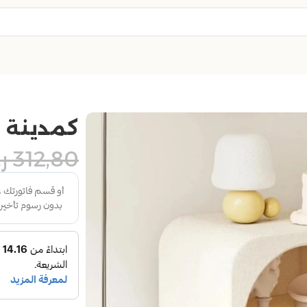
كمدينة س
312,80
ر