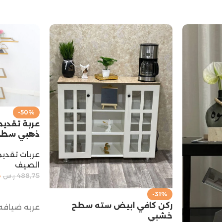
-50%
عربة تقديم 
ذهبي سطح 
عربات تقديم
الصيف
3
488,75
ر.س
إضافة إلى 
-31%
ركن كافي ابيض سته سطح
عربه ضيافه
خشبي