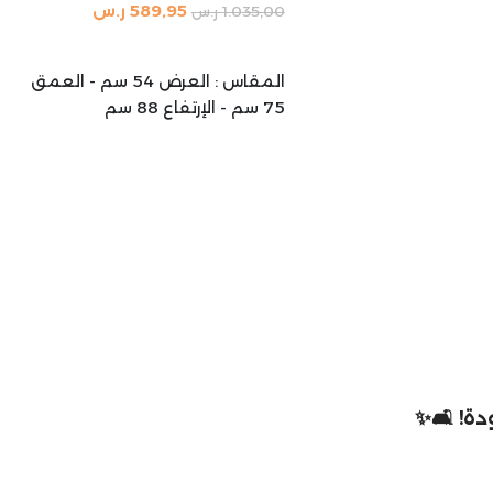
589,95
ر.س
1.035,00
ر.س
إضافة إلى السلة
المقاس : العرض 54 سم - العمق
75 سم - الإرتفاع 88 سم
ة! 🛋️✨