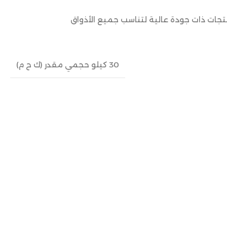
نتجات ذات جودة عالية لتناسب جميع الأذواق
30 كيلو حجمي مقدر (ك ح م)