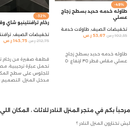
-48%
طاوله خدمه حديد بسطح زجاج
-32%
عسلي
رخام ترافنتينيو شاي و
تخفيضات الصيف
,
طاولات خدمة
تخفيضات الصيف
,
ترافنت
53,67
ر.س
102,35
ر.س
143,75
ر.س
212,75
ر.س
إضافة إلى السلة
إضافة إلى السلة
طاوله خدمه حديد بسطح زجاج
قطعة صغيرة من رخام تر
عسلي مقاس قطر ٣٥ ارتفاع ٥٠
تحمل عبارة ترحيبية، م
للجلوس على سطح المكت
مدخل المنزل. التصميم: 
الحروف
مرحباً بكم في متجر المنزل النادر للاثاث ، المكان ال
ليش تختارون المنزل النادر ؟