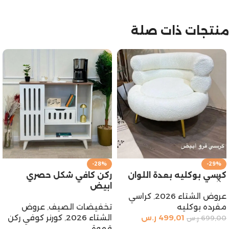
منتجات ذات صلة
-29%
-28%
كرسي بوكليه بعدة اللوان
ركن كافي شكل حصري
ابيض
عروض الشتاء 2026
,
كراسي
مفرده بوكليه
تخفيضات الصيف
,
عروض
499,01
ر.س
الشتاء 2026
,
كورنر كوفي ركن
699,00
ر.س
قهوة