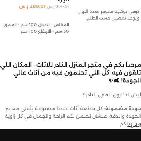
إضافة إلى السلة
289,01
ر.س
399,51
ر.س
كرسي بوكليه متوفر بعده اللوان
إضافة إلى السلة
ويوجد تفصيل حسب الطلب
المقاس : الطول 100 سم - العمق
30 سم - الارتفاع 100 سم
مرحباً بكم في متجر المنزل النادر للاثاث ، المكان اللي
تلقون فيه كل اللي تحلمون فيه من أثاث عالي
الجودة! 🛋️✨
ليش تختارون المنزل النادر ؟
جودة مضمونة
: كل قطعة أثاث عندنا مصنوعة بأعلى معايير
الجودة والدقة، علشان نضمن لكم الراحة والجمال في كل زاوية
من بيتكم.
المزيد
تصاميم متنوعة
: عندنا تشكيلة كبيرة من الأثاث تناسب كل