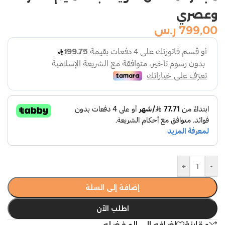
وعصري
799,00
ر.س
+
-
إضافة إلى السلة
اطلب الآن
مقارنة
اضافه الي المفضله