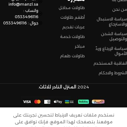
info@manzl.sa
طاولات مداخل
من نحن
واتساب :
0533496116
أطقم طاولات
سياسة الاستبدال
جوال : 0533496116
والاسترجاع
عربات تقديم
سياسة الشحن
طاولات خدمة
والتوصيل
مباخر
سياسة الإرجاع وردّ
الأموال
طاولات طعام
اتفاقية المستخدم
الشروط والاحكام
2024
المنزل النادر للاثاث
.
مبخرة
نستخدم ملفات تعريف الارتباط لتحسين تجربتك على
مداخل
موقعنا. بتصفحك لهذا الموقع، فإنك توافق على
طويلة
799,00
ر.س