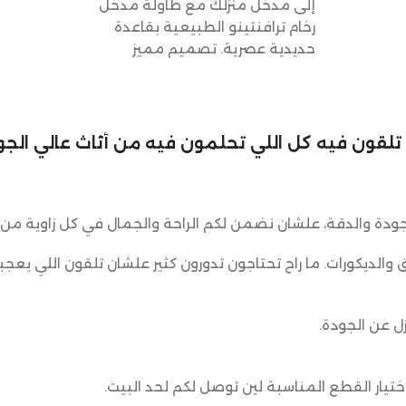
إلى مدخل منزلك مع طاولة مدخل
رخام ترافنتينو الطبيعية بقاعدة
حديدية عصرية. تصميم مميز
يجمع بين الجمال والعملية!
لي تلقون فيه كل اللي تحلمون فيه من أثاث عالي الجود
ودة والدقة، علشان نضمن لكم الراحة والجمال في كل زاوية من 
ق والديكورات. ما راح تحتاجون تدورون كثير علشان تلقون اللي يعجب
ل عن الجودة.
يار القطع المناسبة لين توصل لكم لحد البيت.