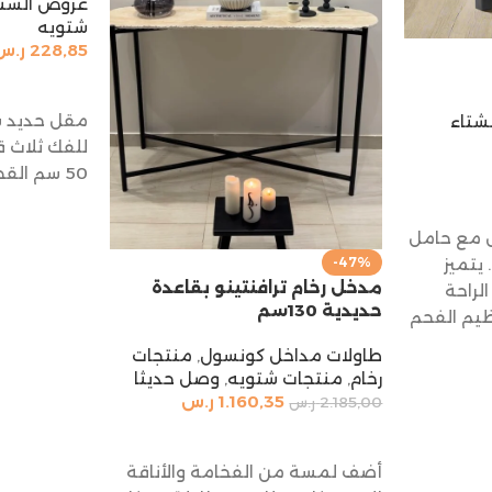
عروض الشتاء 6
شتويه
228,85
ر.س
إضافة إلى 
مقل حديد 
شتاء
للفك ثلاث ق
50 سم القطر 60
 مع حامل
-47%
 يتميز
مدخل رخام ترافنتينو بقاعدة
لراحة
حديدية 130سم
يم الفحم
طاولات مداخل كونسول
,
منتجات
رخام
,
منتجات شتويه
,
وصل حديثا
1.160,35
ر.س
2.185,00
ر.س
إضافة إلى السلة
أضف لمسة من الفخامة والأناقة