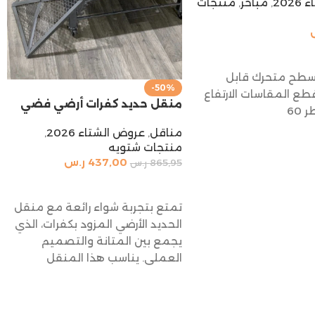
202
,
مباخر
,
منتجات
السلة
سطح متحرك قابل
-50%
طع المقاسات الارتفاع
منقل حديد كفرات أرضي فضي
مناقل
,
عروض الشتاء 2026
,
منتجات شتويه
437,00
ر.س
865,95
ر.س
إضافة إلى السلة
تمتع بتجربة شواء رائعة مع منقل
الحديد الأرضي المزود بكفرات، الذي
يجمع بين المتانة والتصميم
العملي. يناسب هذا المنقل
الأماكن الخارجية مثل الحدائق
والفناء الخلفي بفضل سهولة
تحريكه بفضل الكفرات.