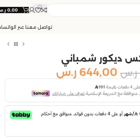
0,00
ر.
تواصل معنا عبر الواتسا
س ديكور شمباني
644,00
ر.س
ر.س