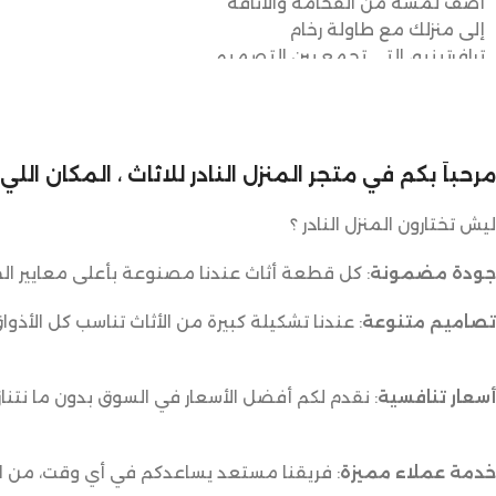
أضف لمسة من الفخامة والأناقة
إلى منزلك مع طاولة رخام
ترافرتينيو، التي تجمع بين التصميم
الراقي والوظائف العملية. إن
طاولة الرخام الطبيعية هذه ليست
مجرد قطعة أثاث، بل هي تعبير عن
الذوق الرفيع والاهتمام بالتفاصيل.
مرحباً بكم في متجر المنزل النادر للاثاث ، المكان ال
المقاسات المثالية
ليش تختارون المنزل النادر ؟
تأتي طاولة رخام ترافرتينيو
بالمقاسات التالية لجعلها مناسبة
جودة مضمونة
: كل قطعة أثاث عندنا مصنوعة بأعلى معايير الج
للاستخدام في مختلف المساحات:
تصاميم متنوعة
: عندنا تشكيلة كبيرة من الأثاث تناسب كل الأذوا
الطول:
120 سم
العرض:
60 سم
الارتفاع:
40 سم
أسعار تنافسية
: نقدم لكم أفضل الأسعار في السوق بدون ما نتناز
تعتبر هذه الأبعاد مثالية لوضع
الطاولة في غرفة الطعام، أو
الصالة، أو حتى في الهواء الطلق.
خدمة عملاء مميزة
: فريقنا مستعد يساعدكم في أي وقت، من اخت
ستعزز هذه الطاولة من جمال