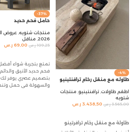
-37%
حامل فحم حديد
منتجات شتويه
,
عروض ال
2026
,
مناقل
69,00
ر.س
109,25
ر.س
إضافة إلى السلة
تمتع بتجربة شواء أفضل
فحم حديد الأنيق والدائم.
-4%
بتصميم عصري يوفر لك ا
طاوله مع منقل رخام ترافنتينيو
والسهولة في حمل وتنظ
اطقم طاولات
,
ترافنتينيو
,
منتجات
بطريقة عملية وأنيقة.
شتويه
3.438,50
ر.س
3.565,00
ر.س
إضافة إلى السلة
طاولة مع منقل رخام ترافرتينو