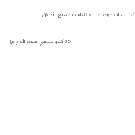
نتجات ذات جودة عالية لتناسب جميع الأذواق
30 كيلو حجمي مقدر (ك ح م)