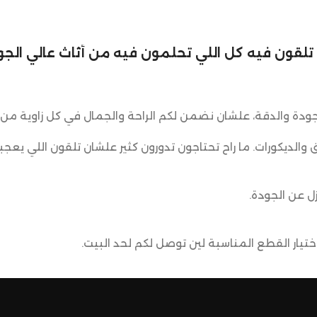
والفناء ال
تحريكه بفضل
لي تلقون فيه كل اللي تحلمون فيه من أثاث عالي الجود
ودة والدقة، علشان نضمن لكم الراحة والجمال في كل زاوية من 
ق والديكورات. ما راح تحتاجون تدورون كثير علشان تلقون اللي يعجب
ل عن الجودة.
يار القطع المناسبة لين توصل لكم لحد البيت.
ضمن وصول منتجاتكم بأفضل حالة وفي أقصر وقت ممكن.