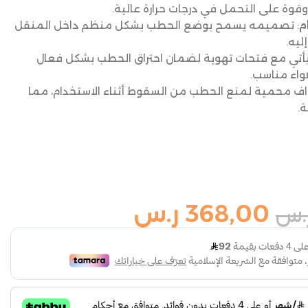
قوة على التحمل في درجات حرارة عالية.
م
: تصميمه يسمح بوضع الحطب بشكل منظم داخل المنقل
يه.
يأتي مع فتحات تهوية لضمان احتراق الحطب بشكل فعال
اء مناسب.
واف محمية لمنع الحطب من السقوط أثناء الاستخدام، مما
.
368,00
ر.س
.س