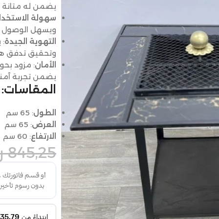
يضمن له متانة و
سهولة الاستخدا
ويسهل الوصول إل
التهوية الجيدة
: 
وتحقيق تدفق هو
الأمان
: مزود بح
يضمن تجربة آمنة
المقاسات:
الطول
: 65 سم
العرض
: 65 سم
الارتفاع
: 60 سم
845,25
ر