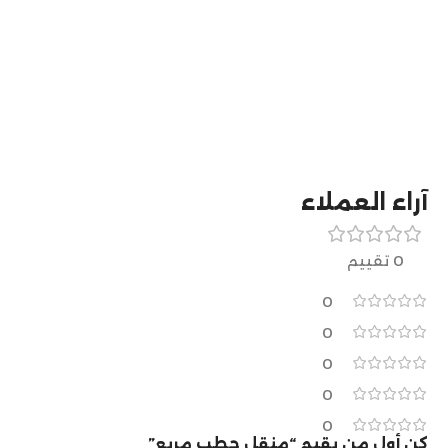
آراء العملاء
0 تقييم
0
0
0
0
0
كن أول من يقيم “منقل حطب مربع”