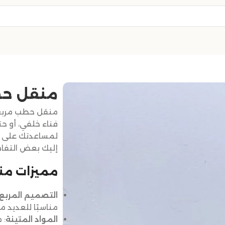
منقل حط
منقل حطب مربع ه
فناء خلفي، أو ح
لمساعدتك على ال
إليك بعض التفا
مميزات من
التصميم المربع
مناسبًا للعديد م
المواد المتينة
: 