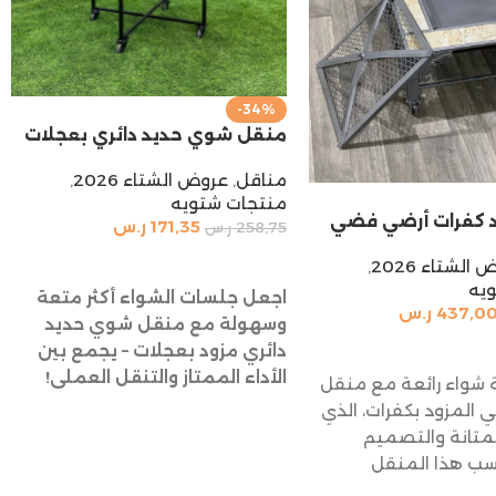
-34%
منقل شوي حديد دائري بعجلات
مناقل
,
عروض الشتاء 2026
,
منتجات شتويه
 كفرات أرضي فضي
171,35
ر.س
258,75
ر.س
إضافة إلى السلة
الشتاء 2026
,
يه
اجعل جلسات الشواء أكثر متعة
437,0
ر.س
وسهولة مع منقل شوي حديد
السلة
دائري مزود بعجلات – يجمع بين
الأداء الممتاز والتنقل العملي!
ة شواء رائعة مع منقل
ي المزود بكفرات، الذي
لمتانة والتصميم
اسب هذا المنقل
ارجية مثل الحدائق