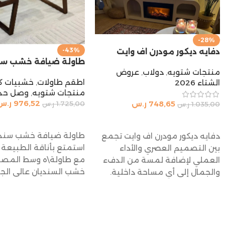
-28%
-43%
دفايه ديكور مودرن اف وايت
طاولة ضيافة خشب سن
منتجات شتويه
,
دولاب
,
عروض
اطقم طاولات
,
خشبيات ك
الشتاء 2026
منتجات شتويه
,
وصل حدي
976,52
ر.س
748,65
ر.س
1.725,00
ر.س
1.035,00
ر.س
إضافة إلى السلة
إضافة إلى السلة
طاولة ضيافة خشب سندي
دفايه ديكور مودرن اف وايت تجمع
استمتع بأناقة الطبيعة 
بين التصميم العصري والأداء
مع طاولة\ه وسط المص
العملي لإضافة لمسة من الدفء
خشب السنديان عالي الجو
والجمال إلى أي مساحة داخلية.
بتصميم