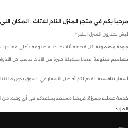
مرحباً بكم في متجر المنزل النادر للاثاث ، المكان ال
ليش تختارون المنزل النادر ؟
جودة مضمونة
: كل قطعة أثاث عندنا مصنوعة بأعلى معايير الج
تصاميم متنوعة
: عندنا تشكيلة كبيرة من الأثاث تناسب كل الأذوا
أسعار تنافسية
: نقدم لكم أفضل الأسعار في السوق بدون ما نتناز
خدمة عملاء مميزة
: فريقنا مستعد يساعدكم في أي وقت، من اخت
المزيد
توصيل سريع وآمن
: نوفر خدمة توصيل سريعة وآمنة علشان ن
لا تترددون،