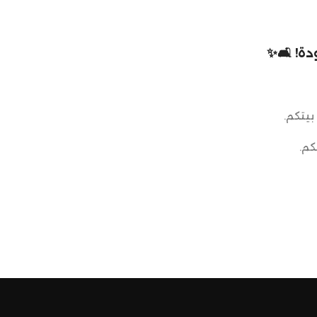
خلفي بفضل سهولة
 الكفرات.
ة! 🛋️✨
بيتكم.
كم.