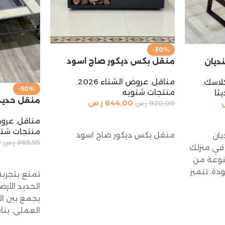
-30%
منقل بكس ديكور صاج اسود
ديان
مناقل
,
عروض الشتاء 2026
,
لاسك
,
-50%
منتجات شتويه
ثا
منقل حديد
644,00
ر.س
920,00
ر.س
إضافة إلى السلة
مناقل
,
عروض 
منتجات شتو
منقل بكس ديكور صاج اسود
ان
0
865,95
ر.س
في منزلك
إضافة إلى 
نوعة من
دة. تتميز
تمتع بتجرب
الحديد الأرض
يجمع بين ا
العملي. ين
الأماكن الخ